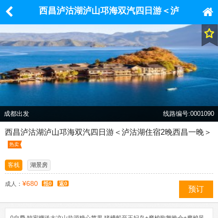
西昌泸沽湖泸山邛海双汽四日游＜泸
沽湖住宿2晚西昌一晚＞
成都出发
线路编号:0001090
西昌泸沽湖泸山邛海双汽四日游＜泸沽湖住宿2晚西昌一晚＞
热卖
客栈
湖景房
¥680
成人：
抵0
返0
预订