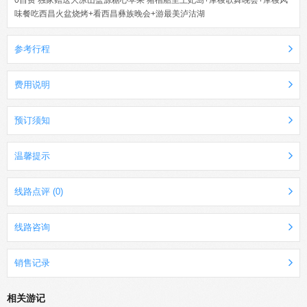
0自费 独家赠送大凉山盐源糖心苹果 猪槽船至王妃岛+摩梭歌舞晚会+摩梭风
味餐吃西昌火盆烧烤+看西昌彝族晚会+游最美泸沽湖
参考行程
费用说明
预订须知
温馨提示
线路点评 (0)
线路咨询
销售记录
相关游记