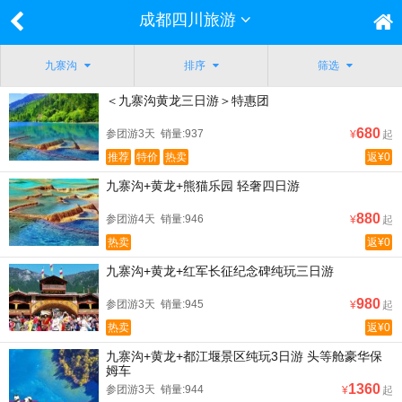
成都四川旅游
九寨沟
排序
筛选
＜九寨沟黄龙三日游＞特惠团
680
参团游3天 销量:937
¥
起
推荐
特价
热卖
返¥0
九寨沟+黄龙+熊猫乐园 轻奢四日游
880
参团游4天 销量:946
¥
起
热卖
返¥0
九寨沟+黄龙+红军长征纪念碑纯玩三日游
980
参团游3天 销量:945
¥
起
热卖
返¥0
九寨沟+黄龙+都江堰景区纯玩3日游 头等舱豪华保
姆车
1360
参团游3天 销量:944
¥
起