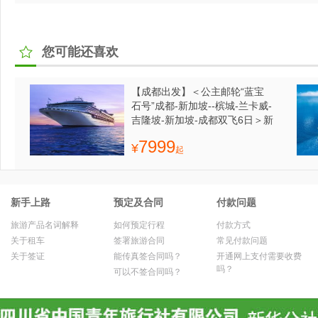
您可能还喜欢
【成都出发】＜公主邮轮“蓝宝
石号”成都-新加坡--槟城-兰卡威-
吉隆坡-新加坡-成都双飞6日＞新
加坡半日游+肉骨茶特色餐
7999
¥
起
新手上路
预定及合同
付款问题
旅游产品名词解释
如何预定行程
付款方式
关于租车
签署旅游合同
常见付款问题
关于签证
能传真签合同吗？
开通网上支付需要收费
吗？
可以不签合同吗？