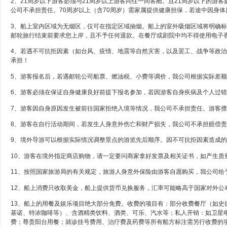
2、21周岁以下游客必须与21周岁以上游客同住一间客舱。且21周岁以下的游
公司不承担责任。70周岁以上（含70周岁）需家属提供健康担保，若途中因身
3、船上室内区域为无烟区，仅可在指定区域抽烟。船上的室外吸烟区域将明确标
邮轮旅行结束前要求您上岸，且不予任何退款。在餐厅或剧院中均不得使用电子
4、若遇不可抗拒因素（如台风、疫情、地震等自然灾害，以及罢工、战争等政
承担！
5、游客报名后，若遇邮轮公司船票、燃油税、小费等调价，我公司根据实际差
6、游客必须在保证自身健康良好前提下报名参加，若因游客自身疾病及个人过错
7、游客因自身原因发生被前往国家拒绝入境等情况，我公司不承担责任。游客
8、游客在自行活动期间，若发生人身意外伤亡和财产损失，我公司不承担赔偿
9、境外导游可以根据实际情况调整景点的游览先后顺序。因不可抗拒因素造成
10、游客在境外指定商店购物，请一定要问商家拿好发票及相关证书，如产生
11、按照国家旅游局的有关规定，旅游人身意外保险由游客自愿购买，我公司给
12、船上消费只收取美金，船上提供货币兑换服务，汇率可能略高于国家对外公布的
13、船上的用餐及娱乐项目绝大部分免费。收费的项目有：部分收费餐厅（如
基诺、特浓咖啡等）、含酒精类饮料、酒类、可乐、汽水等；私人开销：如卫星
费；尊贵阳台用餐；就诊挂号费用、治疗费及药费等所有船方标注需另行收费的