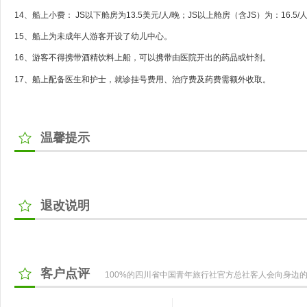
14、船上小费： JS以下舱房为13.5美元/人/晚；JS以上舱房（含JS）为：16.5
15、船上为未成年人游客开设了幼儿中心。
16、游客不得携带酒精饮料上船，可以携带由医院开出的药品或针剂。
17、船上配备医生和护士，就诊挂号费用、治疗费及药费需额外收取。
温馨提示
退改说明
客户点评
100%的四川省中国青年旅行社官方总社客人会向身边