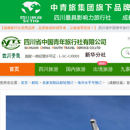
【成都旅行社优秀品牌，品质旅游的倡导者，让旅游零投诉！】
四川省中国青年旅行社营
首页
四川旅游
国内旅游
出境旅游
九
您所在位置：
首页
>
邮轮
>
皇家加勒比邮轮预订
>
海洋水手号预订
> （成都往返）皇