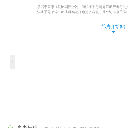
隶属于皇家加勒比国际游轮，海洋水手号是海洋航行者号的
洋水手号邮轮，舱房种类选择也更多样化，此外海洋水手号
舱房介绍(0)