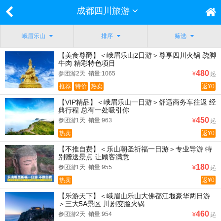
成都四川旅游
峨眉乐山
排序
筛选
【美食尊爵】＜峨眉乐山2日游＞尊享四川火锅 跷脚
牛肉 精彩特色项目
480
参团游2天 销量:1065
¥
起
推荐
特价
热卖
返¥0
【VIP精品】＜峨眉乐山一日游＞舒适商务车往返 经
典行程 总有一处吸引你
450
参团游1天 销量:963
¥
起
热卖
返¥0
【不推自费】＜乐山朝圣祈福一日游＞专业导游 特
别赠送景点 让顾客满意
180
参团游1天 销量:955
¥
起
热卖
返¥0
【乐游天下】＜峨眉山乐山大佛都江堰豪华两日游
＞三大5A景区 川剧变脸火锅
460
参团游2天 销量:954
¥
起