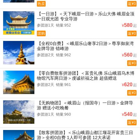
热卖
返¥0
【一日游】＜天下峨眉一日游＞乐山大佛 峨眉金顶
一日观光团 专业导游
580
参团游1天 销量:952
¥
起
团购
返¥0
【全程0自费】＜峨眉乐山奢享2日游＞尊享御泉湾
金牌导游 错峰游
560
参团游2天 销量:962
¥
起
返¥0
【零自费散客拼游团】＜富贵礼佛 乐山峨眉乌木博
物馆汽车两日游＞虔诚祈福之旅 超值赠送
620
参团游2天 销量:961
¥
起
返¥0
【无购物团】＜峨眉山（报国寺）一日游＞金牌导
游 赠送小吃晚餐
540
参团游1天 销量:960
¥
起
返¥0
【散客拼团游】＜乐山峨眉山都江堰花开富贵三日
游＞全程0自费 1人即可参团 12大承诺