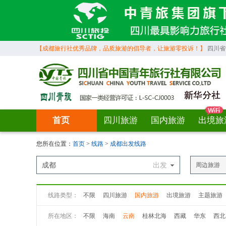
【成都旅行社优秀品牌，品质旅游的倡导者，让旅游零投诉！】
四川省
首页
四川旅游
国内旅游
出境旅
您所在位置：
首页
>
线路
>
成都出发线路
成都
出发
周边旅游
线路类型：
不限
四川旅游
国内旅游
出境旅游
主题旅游
所在地区：
不限
海南
云南
桂林北海
西藏
华东
西北