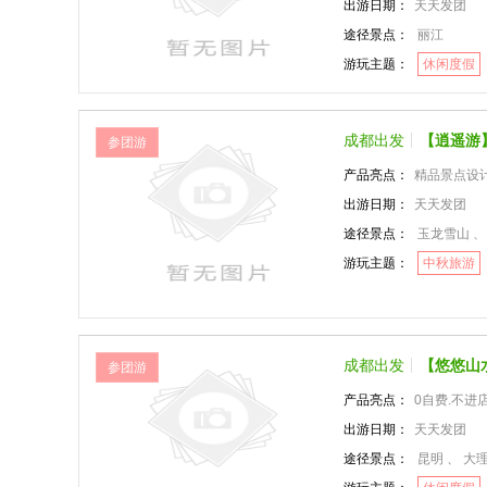
出游日期：
天天发团
途径景点：
丽江
游玩主题：
休闲度假
成都出发
【逍遥游
参团游
产品亮点：
精品景点设计
出游日期：
天天发团
途径景点：
玉龙雪山 、
游玩主题：
中秋旅游
成都出发
【悠悠山
参团游
产品亮点：
0自费.不
出游日期：
天天发团
途径景点：
昆明 、 大理