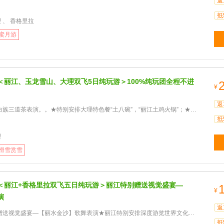
返
抵
理 、 香格里拉
蜜月游
＜丽江、玉龙雪山、大理双飞5日纯玩游＞100%纯玩团全程不进
¥
返
道茶表演。。★特别安排大理特色餐“土八碗”，“丽江土鸡火锅”；★免费提供自行车环洱海骑行。★特别赠送‘丽
抵
理
滑雪赏雪
＜丽江+香格里拉双飞五日纯玩游＞丽江特别赠送视觉盛宴—
¥
演
返
盛宴—【丽水金沙】歌舞表演★丽江特别安排深度游览世界文化遗产-束河古镇★藏民家访价值260元---土司宴
抵