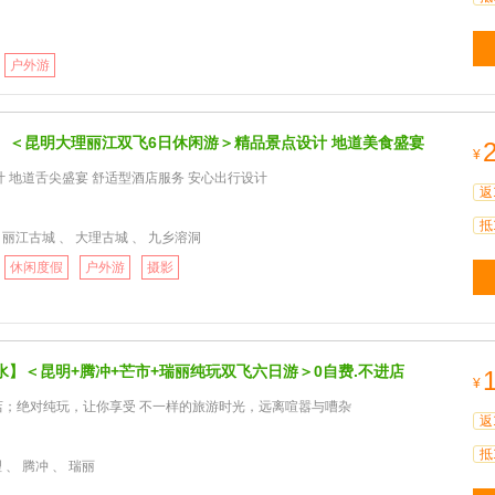
户外游
】＜昆明大理丽江双飞6日休闲游＞精品景点设计 地道美食盛宴
¥
 地道舌尖盛宴 舒适型酒店服务 安心出行设计
返
抵
 丽江古城 、 大理古城 、 九乡溶洞
休闲度假
户外游
摄影
水】＜昆明+腾冲+芒市+瑞丽纯玩双飞六日游＞0自费.不进店
¥
进店；绝对纯玩，让你享受 不一样的旅游时光，远离喧嚣与嘈杂
返
抵
 、 腾冲 、 瑞丽