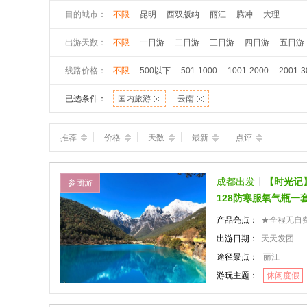
目的城市：
不限
昆明
西双版纳
丽江
腾冲
大理
出游天数：
不限
一日游
二日游
三日游
四日游
五日游
线路价格：
不限
500以下
501-1000
1001-2000
2001-3
已选条件：
国内旅游
云南
推荐
价格
天数
最新
点评
成都出发
【时光记
参团游
128防寒服氧气瓶一
产品亮点：
★全程无自费，雪山
出游日期：
天天发团
途径景点：
丽江
游玩主题：
休闲度假