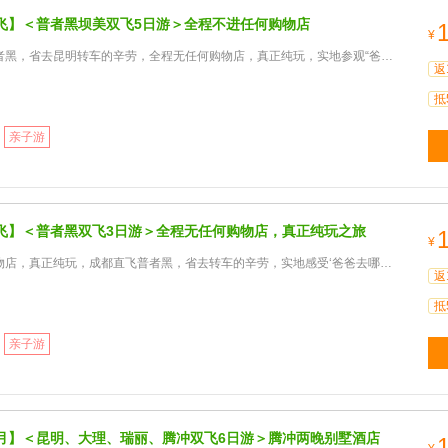
飞】＜普者黑坝美双飞5日游＞全程不进任何购物店
¥
省去昆明转车的辛劳，全程无任何购物店，真正纯玩，实地参观“爸爸去哪儿”和“三生三世十里桃花”拍摄地
返
抵
亲子游
飞】＜普者黑双飞3日游＞全程无任何购物店，真正纯玩之旅
¥
真正纯玩，成都直飞普者黑，省去转车的辛劳，实地感受‘爸爸去哪儿’和‘三生三世十里桃花’拍摄地的美景。
返
抵
亲子游
月】＜昆明、大理、瑞丽、腾冲双飞6日游＞腾冲两晚别墅酒店