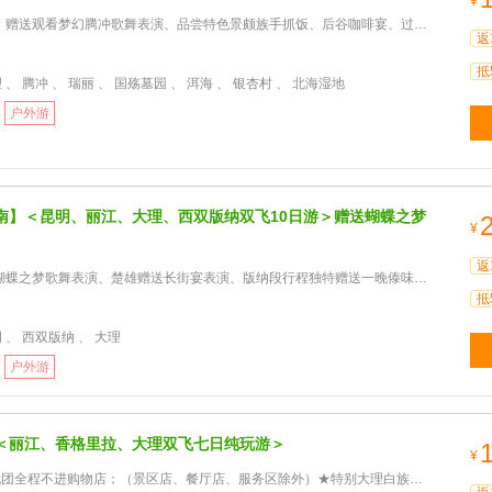
¥
赠送观看梦幻腾冲歌舞表演、品尝特色景颇族手抓饭、后谷咖啡宴、过桥米线
返
抵
 、 腾冲 、 瑞丽 、 国殇墓园 、 洱海 、 银杏村 、 北海湿地
户外游
南】＜昆明、丽江、大理、西双版纳双飞10日游＞赠送蝴蝶之梦
¥
返
蝶之梦歌舞表演、楚雄赠送长街宴表演、版纳段行程独特赠送一晚傣味特色大餐
抵
 、 西双版纳 、 大理
户外游
＜丽江、香格里拉、大理双飞七日纯玩游＞
¥
程不进购物店；（景区店、餐厅店、服务区除外）★特别大理白族三道茶表演。香格里拉藏民家访歌舞表演、丽水金沙歌