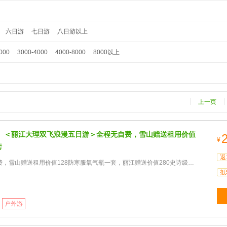
六日游
七日游
八日游以上
000
3000-4000
4000-8000
8000以上
上一页
】＜丽江大理双飞浪漫五日游＞全程无自费，雪山赠送租用价值
¥
套
返
赠送租用价值128防寒服氧气瓶一套，丽江赠送价值280史诗级大型表演丽水金沙★汽车自驾环游洱海，全新方式饱览
抵
户外游