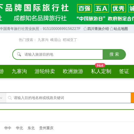
中国青年旅行社营业执照：91510000699156227F
四川青旅介绍
站点地图
热门搜索：
九寨沟
峨眉山
稻城亚丁
游
九寨沟
游轮特卖
欧洲旅游
私人定制
签证
华中
华北
东北
贵州重庆