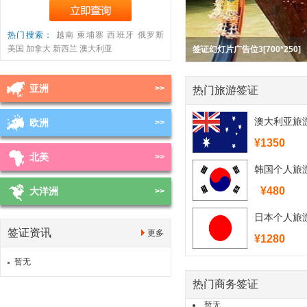
热门搜索：
越南
柬埔寨
西班牙
俄罗斯
美国
加拿大
新西兰
澳大利亚
签证幻灯片广告位3[700*250]
签证幻灯片广告位3[700*250]
签证幻灯片广告位3[700*250]
亚洲
>>
热门旅游签证
澳大利亚旅
欧洲
>>
¥1350
北美
>>
韩国个人旅
¥480
大洋洲
>>
日本个人旅
签证资讯
更多
境）
¥1280
暂无
热门商务签证
暂无