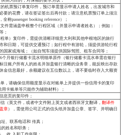
疗疾病为目的，对保额的要求另议；
家的机票预订单复印件，预订单需显示申请人姓名，出发城市和
必要的花费，请在签证签出后再付款；请注意机票预订单上须注
ssenger booking reference）；
，文件需涵盖申根整个行程区域（并显示申请者姓名）；例如：
等；
行程单）复印件，需提供清晰详细意大利和其他申根地区的旅行
市和日期，可提供交通预订；如行程中有游轮，须提供游轮行程
的国家或海域；（如自驾车须提供国际驾照、租车合同等；
-6个月银行储蓄卡流水明细单原件（银行储蓄卡流水单需在银行
标注账户所有人的姓名并加盖银行清晰的业务章，能反映出存款
休金信息最好，余额建议在五位数以上，请不要临时存入大额资
账单，请确保信用额度显示在对账单上并提供一份信用卡的复印
（信用卡账单等只能作为辅助材料）；
信息页的复印件；
明信（英文件，或者中文件附上英文或者西班牙文翻译，
翻译件
盖章
），需使用公司正式的信头纸并加盖公章、签字、并明确日
址、联系电话和 传真；
员的姓名和职务；
、 收 入和工作年限；