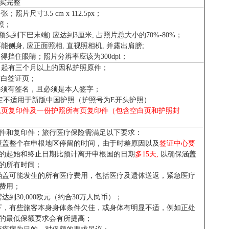
实完整
片尺寸3.5 cm x 112.5px；
照；
额头到下巴末端) 应达到3厘米, 占照片总大小的70%-80%；
侧身, 应正面照相, 直视照相机, 并露出肩膀;
得挡住眼睛；照片分辨率应该为300dpi；
之日起有三个月以上的因私护照原件；
空白签证页；
处必须有签名，且必须是本人签字；
不适用于新版中国护照（护照号为E开头护照）
息页复印件及一份护照所有页复印件（包含空白页和护照封
件和复印件；旅行医疗保险需满足以下要求：
覆盖整个在申根地区停留的时间，由于时差原因以及
签证中心要
的起始和终止日期比预计离开申根国的日期
多15天,
以确保涵盖
的所有时间；
涵盖可能发生的所有医疗费用，包括医疗及遗体送返，紧急医疗
费用；
到30,000欧元（约合30万人民币）；
下，有些旅客本身身体条件欠佳，或身体有明显不适，例如正处
的最低保额要求会有所提高；