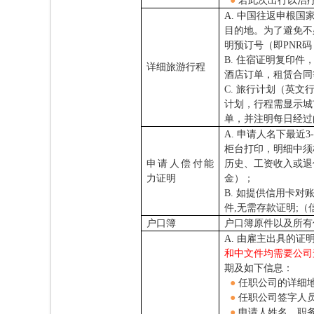
●
若此次出行以治
A.
中国往返申根国
目的地。为了避免不
明预订号（即PNR码，全称pa
B.
住宿证明复印件
详细旅游行程
酒店订单，租赁合同
C.
旅行计划（英文
计划，行程需显示城
单，并注明每日经过
A.
申请人名下最近3
柜台打印，明细中须
申请人偿付能
历史、工资收入或退
力证明
金）；
B.
如提供信用卡对
件,无需存款证明;
户口簿
户口簿原件以及所有
A.
由雇主出具的证
和中文件均需要公司
期及如下信息：
●
任职公司的详细地
●
任职公司签字人
●
申请人姓名、职务