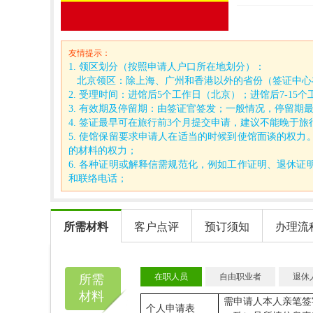
友情提示：
1. 领区划分（按照申请人户口所在地划分）：
北京领区：除上海、广州和香港以外的省份（签证中心
2. 受理时间：进馆后5个工作日（北京）；进馆后7-15
3. 有效期及停留期：由签证官签发；一般情况，停留期最
4. 签证最早可在旅行前3个月提交申请，建议不能晚于旅
5. 使馆保留要求申请人在适当的时候到使馆面谈的权
的材料的权力；
6. 各种证明或解释信需规范化，例如工作证明、退休
和联络电话；
所需材料
客户点评
预订须知
办理流
在职人员
自由职业者
退休
所需
材料
需申请人本人亲笔签
个人申请表