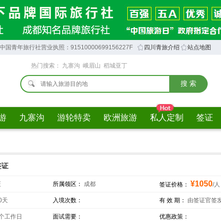
中国青年旅行社营业执照：91510000699156227F
四川青旅介绍
站点地图
热门搜索：
九寨沟
峨眉山
稻城亚丁
游
九寨沟
游轮特卖
欧洲旅游
私人定制
签证
签证
¥1050
证
所属领区：
成都
签证价格：
/人
0天
入境次数：
有 效 期：
由签证官签
个工作日
面试需要：
优惠政策：