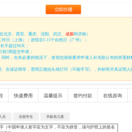
送
¥0
返
¥0
在北京、西安、重庆、沈阳、武汉、
成都
和济南）
个工作日（上海）；进馆后5-15个自然日（广州）；
长不超过90天；
行前3周提交申请；
力。同时，在有必要的情况下，使馆也保留要求申请人补充除公布的所需材
证明、在读证明等，需用正规抬头纸打印（不能手写），并标明开具证明人
程
快递费用
温馨提示
签约付款
在线咨询
人员
在校学生
学龄前儿童
字（中国申请人签字应为文字，不应为拼音，须与护照上的签名