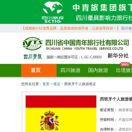
【成都旅行社优秀品牌，品质旅游的倡导者，让旅游零投诉！】
四川省
首页
四川旅游
国内旅游
出境旅
您所在位置：
首页
>
签证
> 西班牙个人旅游签证
西班牙个人旅游
签证类型：
旅游签
停留时间：
不超过9
办理时长：
进馆后5