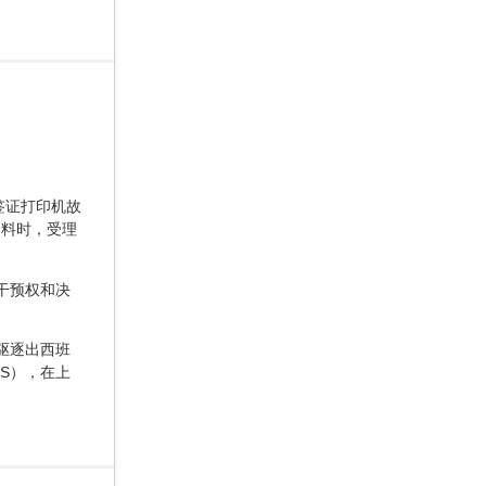
签证打印机故
资料时，受理
干预权和决
驱逐出西班
S），在上