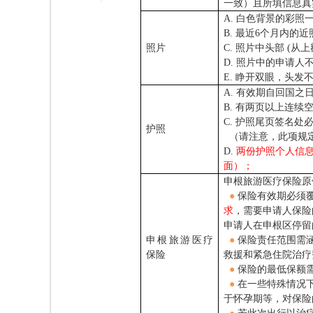
一致）且所填信息真
A.
白色背景的彩照一张；照
B.
最近6个月内的近
照片
C.
照片中头部 (从上
D.
照片中的申请人不能
E.
睁开双眼，头发不
A. 有效期自回国
B. 有两页以上连续
C. 护照尾页签名
护照
（请注意，此项规定
D.
两份护照个人信
面）；
申根旅游医疗保险原
●
保险有效期必须
求
，需要申请人保险
申请人在申根区停留
申根旅游医疗
●
保险责任范围需
保险
救援和紧急住院治疗
●
保险的最低保额需达
●
在一些特殊情况
于怀孕期等，对保险