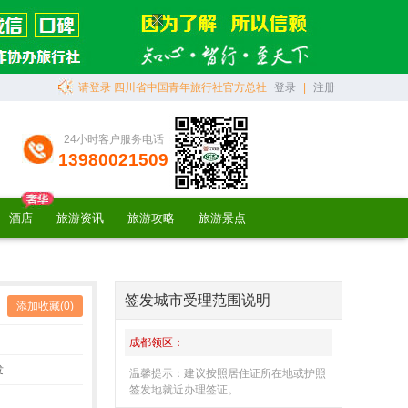
请登录 四川省中国青年旅行社官方总社
登录
|
注册
24小时客户服务电话
13980021509
酒店
旅游资讯
旅游攻略
旅游景点
签发城市受理范围说明
添加收藏(
0
)
成都领区：
发
温馨提示：建议按照居住证所在地或护照
签发地就近办理签证。