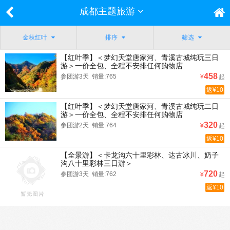
成都主题旅游
金秋红叶
排序
筛选
【红叶季】＜梦幻天堂唐家河、青溪古城纯玩三日
游＞一价全包、全程不安排任何购物店
458
参团游3天 销量:765
¥
起
返¥10
【红叶季】＜梦幻天堂唐家河、青溪古城纯玩二日
游＞一价全包、全程不安排任何购物店
320
参团游2天 销量:764
¥
起
返¥10
【全景游】＜卡龙沟六十里彩林、达古冰川、奶子
沟八十里彩林三日游＞
720
参团游3天 销量:762
¥
起
返¥10