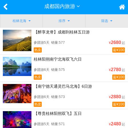
成都国内旅游
桂林北海
排序
筛选
【醉享龙脊】成都到桂林五日游
2680
参团游5天 销量:577
¥
起
热卖
返¥100
桂林阳朔南宁北海双飞六日
2780
参团游6天 销量:575
¥
起
热卖
返¥100
【南宁德天通灵巴马北海】6日游
2880
参团游6天 销量:573
¥
起
热卖
返¥100
【尊贵桂林阳朔双飞】五日
2480
参团游5天 销量:571
¥
起