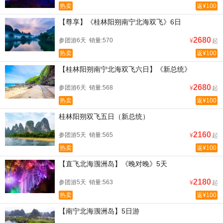
热卖
返¥100
【尊享】《桂林阳朔南宁北海双飞》6日
2680
参团游6天 销量:570
¥
起
热卖
返¥100
【桂林阳朔南宁北海双飞六日】《新总统》
2680
参团游6天 销量:568
¥
起
热卖
返¥100
桂林阳朔双飞五日（新总统）
2160
参团游5天 销量:565
¥
起
热卖
返¥100
【直飞北海涠洲岛】《晚对晚》5天
2180
参团游5天 销量:563
¥
起
热卖
返¥100
【南宁北海涠洲岛】5日游