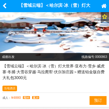
【雪域云端】＜哈尔滨·冰（雪）灯大
世界·亚布力·雪乡·威虎寨·冬捕·大雪
谷穿越·马拉爬犁·伏尔加庄园＞赠送
铂金版自费大礼包3000元
成都出发
线路编号:0000863
【雪域云端】＜哈尔滨·冰（雪）灯大世界·亚布力·雪乡·威虎
寨·冬捕·大雪谷穿越·马拉爬犁·伏尔加庄园＞赠送铂金版自费
大礼包3000元
当地酒店
¥4880
成人：
抵50
返10
预订