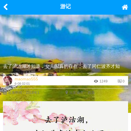
游记
去了泸沽湖才知道，女儿国真的存在；去了冈仁波齐才知
maomao555
1249
0
6-08 02:01
道，人们转的不是山，是信仰；去了...... ​​
出发时间：2018年1
出发城市： 西昌