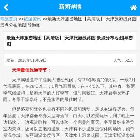
新闻详情
青旅首页
>>
旅游资讯
>>最新天津旅游地图【高清版】|天津旅游线路图|
景点分布地图|导游图
最新天津旅游地图【高清版】|天津旅游线路图|景点分布地图|导游
图
发布：2018年01月09日
人气：5215
天津最佳旅游季节：
天津属暖温带半湿润大陆性气候，有"非冬即夏"的说法，一般7月
气温最高，在26℃以上；1月气温最低，在－4℃以下。其中春、秋两
季气候温和，是游天津的大好季节，但时间较短。天津夏季炎热多
雨，冬季干燥寒冷，不是旅游的最佳时节。
但是盛夏和隆冬也会有不同的风景和活动，足以令游客尽兴。每
年盛夏，天津都会举办大型啤酒节，白天可以游景玩乐，到了晚上一
边畅饮，一边观赏歌舞，可以体验一个完美的夏天。冬季最好多游览
室内景点，还可以去泡泡温泉，天津有不少温泉度假休闲场所，如帝
景温泉城、东丽湖温泉度假区、天津水上温泉花园、天津宝坻温泉城